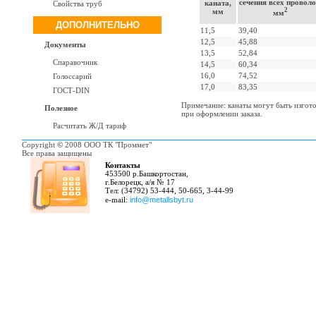
сечения всех проволо
каната,
Свойства труб
2
мм
мм
ДОПОЛНИТЕЛЬНО
11,5
39,40
12,5
45,88
Документы
13,5
52,84
Спаравочник
14,5
60,34
16,0
74,52
Голоссарий
17,0
83,35
ГОСТ-DIN
Примечание: канаты могут быть изгот
Полезное
при оформлении заказа.
Расчитать Ж/Д тариф
Copyright
©
2008 ООО ТК "Проммет"
Все права защищены
Контакты
453500 р.Башкортостан,
г.Белорецк, а/я № 17
Тел: (34792) 53-444, 50-665, 3-44-99
e-mail:
info@metallsbyt.ru