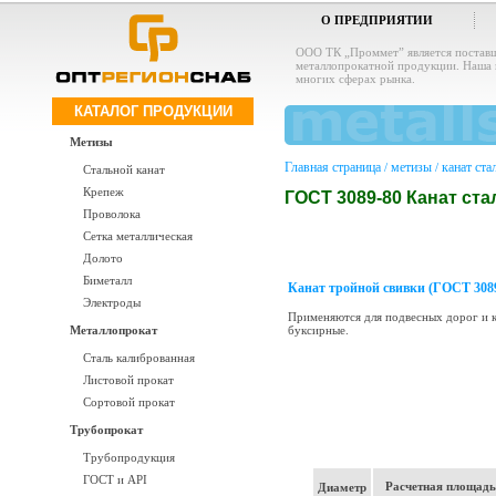
О ПРЕДПРИЯТИИ
ООО ТК „Проммет” является постав
металлопрокатной продукции. Наша 
многих сферах рынка.
КАТАЛОГ ПРОДУКЦИИ
Метизы
Главная страница
метизы
канат ста
/
/
Стальной канат
Крепеж
ГОСТ 3089-80 Канат ста
Проволока
Сетка металлическая
Долото
Биметалл
Канат тройной свивки (ГОСТ 3089
Электроды
Применяются для подвесных дорог и к
Металлопрокат
буксирные.
Сталь калиброванная
Листовой прокат
Сортовой прокат
Трубопрокат
Трубопродукция
ГОСТ и API
Расчетная площадь
Диаметр