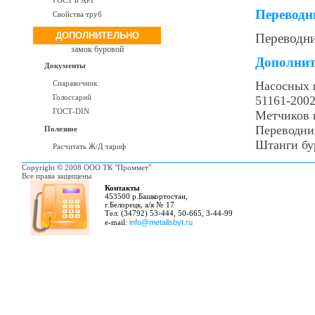
ГОСТ и API
Переводн
Свойства труб
ДОПОЛНИТЕЛЬНО
Переводни
замок буровой
Дополнит
Документы
Спаравочник
Насосных 
Голоссарий
51161-200
ГОСТ-DIN
Метчиков 
Переводни
Полезное
Штанги бу
Расчитать Ж/Д тариф
Copyright
©
2008 ООО ТК "Проммет"
Все права защищены
Контакты
453500 р.Башкортостан,
г.Белорецк, а/я № 17
Тел: (34792) 53-444, 50-665, 3-44-99
e-mail:
info@metallsbyt.ru