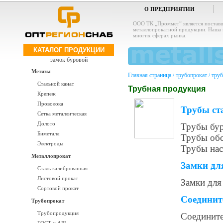
О ПРЕДПРИЯТИИ
ООО ТК „Проммет” является постав
металлопрокатной продукции. Наша 
многих сферах рынка.
КАТАЛОГ ПРОДУКЦИИ
замок буровой
Метизы
Главная страница
трубопрокат
труб
/
/
Стальной канат
Трубная продукция
Крепеж
Проволока
Трубы ст
Сетка металлическая
Долото
Трубы бу
Биметалл
Трубы обс
Электроды
Трубы нас
Металлопрокат
Замки дл
Сталь калиброванная
Листовой прокат
Замки для
Сортовой прокат
Соединит
Трубопрокат
Трубопродукция
Соединит